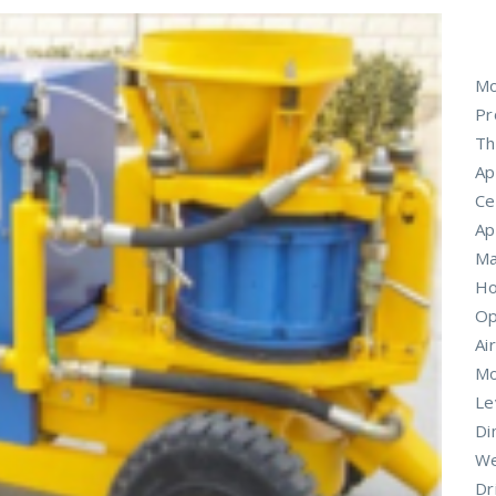
Mo
Pr
Th
Ap
Ce
Ap
Ma
Ho
Op
Ai
Mo
Le
Di
We
Dr