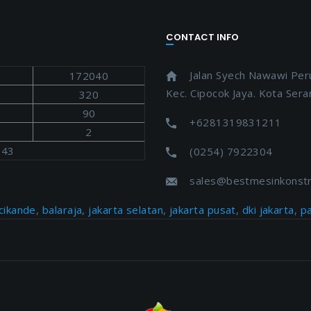
CONTACT INFO
Jalan Syech Nawawi Perum
172040
Kec. Cipocok Jaya. Kota Ser
320
90
+6281319831211
2
.43
(0254) 7922304
sales@bestmesinkonstr
cikande
,
balaraja
,
jakarta selatan
,
jakarta pusat
,
dki jakarta
,
p