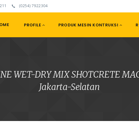
211
(0254) 7922304
OME
PROFILE
PRODUK MESIN KONTRUKSI
R
NGINE WET-DRY MIX SHOTCRETE MAC
Jakarta-Selatan