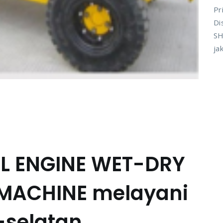
Pr
Di
SH
ja
SEL ENGINE WET-DRY
MACHINE melayani
-selatan