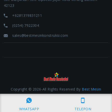
42123
+6281319831211
(0254) 7922304
sales@bestmesinkonstruksi.com
Copyright © 2026-All Rights Reserved By
Best Mesin
Konstruksi
| Development By
www.jasacom.net
WHATSAPP
TELEPON