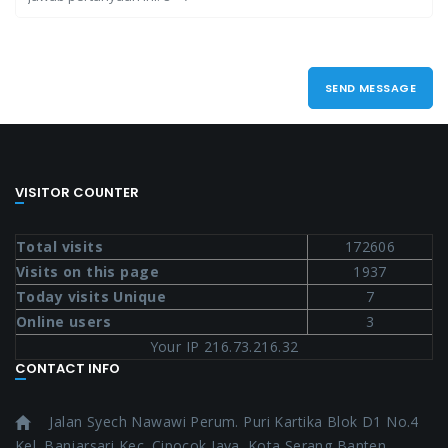
SEND MESSAGE
VISITOR COUNTER
Total visits
172606
Visits on this page
1937
Today visits Unique
7
Online users
3
Your IP 216.73.216.32
CONTACT INFO
Jalan Syech Nawawi Perum. Puri Kartika Blok D1 No.4
Kel. Banjarsari Kec. Cipocok Jaya. Kota Serang Banten.