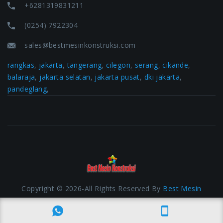
+6281319831211
(0254) 7922304
sales@bestmesinkonstruksi.com
rangkas
,
jakarta
,
tangerang
,
cilegon
,
serang
,
cikande
,
balaraja
,
jakarta selatan
,
jakarta pusat
,
dki jakarta
,
pandeglang
,
Copyright © 2026-All Rights Reserved By
Best Mesin
Konstruksi
| Development By
www.jasacom.net