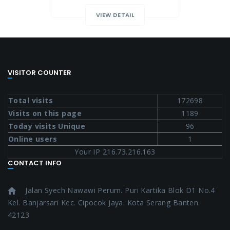
VIEW DETAIL
VISITOR COUNTER
Total visits
172698
Visits on this page
1189
Today visits Unique
96
Online users
1
Your IP 216.73.216.163
CONTACT INFO
Jalan Syech Nawawi Perum. Puri Kartika Blok D1 No.4
Kel. Banjarsari Kec. Cipocok Jaya. Kota Serang Banten.
42123