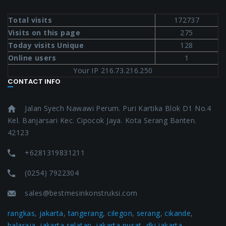
Total visits
172737
Visits on this page
275
Today visits Unique
128
Online users
1
Your IP 216.73.216.250
CONTACT INFO
Jalan Syech Nawawi Perum. Puri Kartika Blok D1 No.4
Kel. Banjarsari Kec. Cipocok Jaya. Kota Serang Banten.
42123
+6281319831211
(0254) 7922304
sales@bestmesinkonstruksi.com
rangkas
,
jakarta
,
tangerang
,
cilegon
,
serang
,
cikande
,
balaraja
,
jakarta selatan
,
jakarta pusat
,
dki jakarta
,