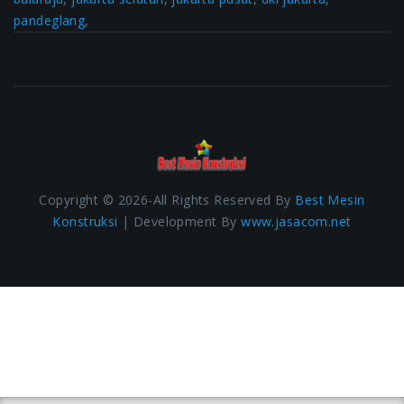
pandeglang
,
Copyright © 2026-All Rights Reserved By
Best Mesin
Konstruksi
| Development By
www.jasacom.net