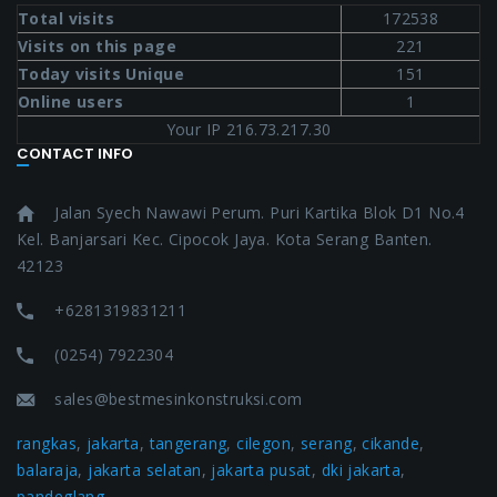
Total visits
172538
Visits on this page
221
Today visits Unique
151
Online users
1
Your IP 216.73.217.30
CONTACT INFO
Jalan Syech Nawawi Perum. Puri Kartika Blok D1 No.4
Kel. Banjarsari Kec. Cipocok Jaya. Kota Serang Banten.
42123
+6281319831211
(0254) 7922304
sales@bestmesinkonstruksi.com
rangkas
,
jakarta
,
tangerang
,
cilegon
,
serang
,
cikande
,
balaraja
,
jakarta selatan
,
jakarta pusat
,
dki jakarta
,
pandeglang
,